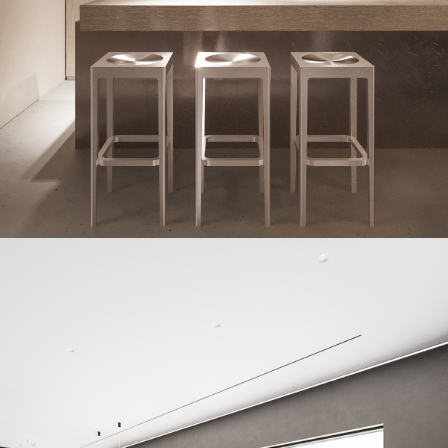
от 60 до 120 дней
Стоимость этапа:
≈ 23% от всех проектных работ
≈ 5,5% от бюджета строительства
Эффект экономии:
≈ 10%-20% от бюджета реализации
интерьера счет отсутствия переделок,
передвижек и доп. работ
Цена:
от 6 000 ₽/м²
Сразу после эскизного проекта
Чаще всего проект интерьера начинают, когда уже
заливается плита или кладутся стены. Это стандартная
ошибка. В идеальной вселенной интерьер нужно
проектировать сразу после эскизного проекта — до начала
основной рабочей документации. Почему?
Потому что именно в процессе проектирования интерьера:
уточняется логика пространства — проверяются
гипотезы по габаритам комнат;
формируется детальная меблировка, которая легко
может «сдвинуть» перегородку на 10 см или