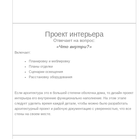
Решения по материалам
Объемы и спецификации работ
Один и тот же дом можно построить, как из бетона так и дерева, кирпича
или имитации под кирпич. На этом этапе так же предполагается
продумать инженерные системы и синхронизировать с идеями интерьера.
Рабочая документация
Отвечает на вопрос:
«Как строить?»
Содержит:
Подробные чертежи
Узлы конструкций
Спецификации материалов
Инструкции по монтажу и сметы
Документация описывающая количество материалов и узлы конструкций,
а так же инструкции по монтажу. Сюда так же можно отнести сметы и
планы организации строительства.