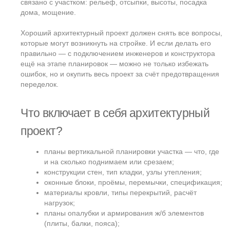
Проект инженерных систем — это жизнеобеспечение дома.
Как сердце, легкие, нервная система и кровоток для
организма. Все эти проекты можно объединить в один
раздел, но на деле это четыре самостоятельных системы,
каждая со своей логикой и требованиями.
Электроснабжение
В проекте интерьера мы расставили розетки, выключатели,
светильники. Теперь задача — соединить всё это
проводами и привязать к источнику питания. Причем не
просто «чтобы работало», а безопасно, с резервами по
мощности, автоматикой, защитой.
Водоснабжение и канализация
Все раковины, душевые, унитазы, кухни — нужно не только
поставить, но подключить по уму. Чтобы вода поступала
чистая, с нужным давлением, и также спокойно и бесшумно
уходила в канализацию.