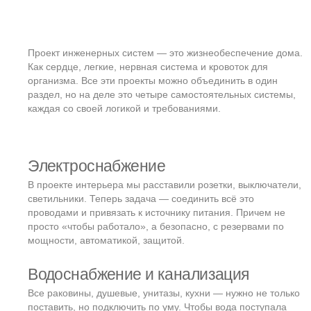
Это последний проект с чертежами
Конструктивный раздел — основа физической устойчивости
дома. Именно здесь расчёты превращают эскизы в
надёжную реальность.
В проекте конструкций инженер рассчитывает:
несущую способность фундамента и стен;
нагрузки на перекрытия и кровлю, особенно в
регионах с тяжёлым снегом или частыми дождями;
ветровую нагрузку — особенно важно для домов с
панорамным остеклением и большим остеклением
фасадов.
Каждый регион диктует свои условия — от глубины
промерзания до сейсмики. Поэтому конструктив должен
выполнять специалист с опытом работы именно в этом
климате и ландшафте. Один и тот же проект,
реализованный в Сочи и в Красноярске, будет отличаться
фундаментально — в прямом смысле.
Конструктив — это не только бетон и арматура. Это точка,
где встречаются физика, геология, экономика и здравый
смысл. Без него дом может быть красивым — но