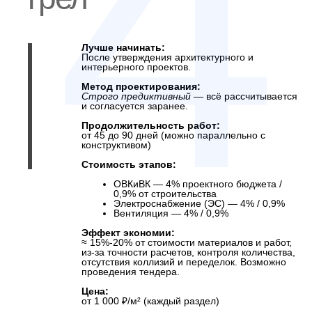
5
— расчёт на
реальность
Лучше начинать:
Параллельно с архитектурным проектом
или сразу после.
Метод проектирования:
Предиктивный с допустимыми
корректировками
— расчёты на основе
архитектурных данных и геологии.
Продолжительность работ:
от 30 до 45 дней
Стоимость этапа:
≈ 6% от всех проектных работ
≈ 1,4% от бюджета строительства
Эффект экономии:
≈ 5%-15% от стоимости бетона и арматуры
за счет точности расчетов и перерасчета
избыточности
Цена:
от 1 500 ₽/м²