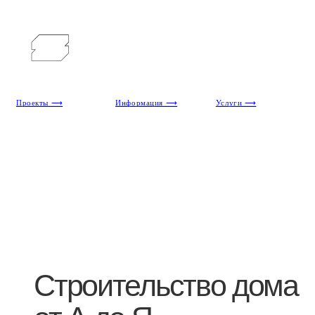
Проекты ⟶
Информация ⟶
Услуги ⟶
Строительство дома
от А до Я
Как создается и строится