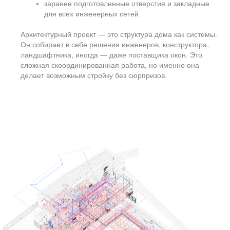
Отопление и котельная
Это отдельная глава. Выбор источника тепла (газ,
электричество, ТЭН, твердотопливные котлы), логика
разводки труб, размещение радиаторов, теплых полов и
автоматики. Тут важно всё: от точки ввода до последнего
контура в спальне.
Вентиляция
Про неё вспоминают в последнюю очередь — зря. Воздух
прозрачен, и от этого становится незаметным. Но в
герметичном доме без вентиляции жизнь превращается в
сауну. Проект вентиляции — это здоровье, микроклимат и
отсутствие плесени.
Также инженерный проект можно дополнить:
системой умного дома,
охранной сигнализацией,
системой пожаротушения и дымоудаления.
Все эти системы должны быть не просто «где-то там». Их
нужно интегрировать: увязать с архитектурой, с отделкой, с
интерьером и будущей эксплуатацией.