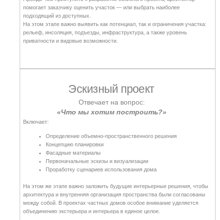
Проект интерьера
Отвечает на вопрос:
«Что внутри?»
Включает:
Планировку и меблировку
Планы отделки
Сценарии освещения
Расстановку оборудования
Если архитектура это в большей степени оболочка дома, то дизайн проект
интерьера его внутренние функционально наполнение. На этом этапе
следует уделить время каждой детали, чтобы можно было разработать
архитектурный проект и рабочую документацию с уверенностью, что все
стены на своем месте.
Архитектурный проект
Отвечает на вопрос:
«Из чего мы хотим построить дом?»
Содержит: