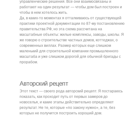
управленческие решения. Все они взаимосвязаны и
работают на один результат — чтобы дом был построен и
чтобы в нем хотелось жить.
Да, в каких-то моментах я отталкиваюсь от существующей
практики проектной документации по 87-му постановлению
правительства РФ, но эта схема рассчитана на
Проект дома, как
масштабные объекты: жилые комплексы, заводы, школы. Я
же говорю о строительстве частных домов, коттеджах, о
современных виллах. Размер которых еще слишком
система
маленький для строительной компании промышленного
масштаба и уже слишком дорогой для обычной бригады с
взаимосвязанных
прорабом.
проектов
Авторский рецепт
Этот текст — своего рода авторский рецепт. Я постараюсь
показать, как проходит путь от первых замеров до
новоселья, и какие этапы действительно определяют
Выбор участка
результат. Не те, которые «по закону нужно», а те, без
Отвечает на вопрос:
которых не получится построить хороший дом.
«Где мы хотим построить дом?»
Влияние участка на будущий проект:
Ландшафт и рельеф
Ориентация по сторонам света