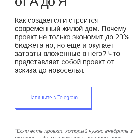
современный жилой дом. Почему
проект не только экономит до 20%
бюджета но, но еще и окупает
затраты вложенные в него? Что
представляет собой проект от
эскиза до новоселья.
Напишите в Telegram
"
Если есть проект, который нужно внедрить в
течение года, мне кажется, что типичная
американская компания потратит примерно
три месяца на планирование, после чего
займется внедрением. После внедрения
появятся самые разные проблемы, и остаток
Связаться
года будет потрачен на исправление
сделанного. Если годичный проект будет