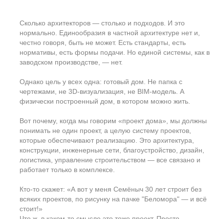
1
Эскизный проект —
что мы хотим
построить?