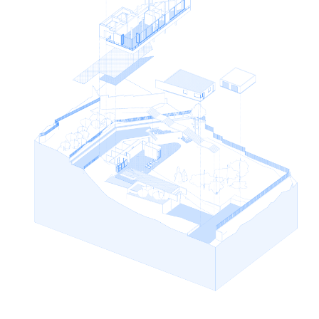
Кто-то скажет: «А вот у меня Семёныч 30 лет строит без
всяких проектов, по рисунку на пачке "Беломора" — и всё
стоит!»
Что ж, в каком-то смысле это тоже проект. Просто
максимально упрощенный. Проект — это образ мышления.
Это способ структурировать хаос, выстроить логику,
предсказать результат. У Семёныча свой проект в голове,
своя система координат. Он царь и бог на строительной
площадке, только он знает путь. И обычно "Семенычи"
именно поэтому сопротивляются проекту, что деятельность
их из магии превратиться в управляемый клиентом
процесс и они потеряют всякую сакральную власть.
Если угодно, проект — это шахматная партия, где фигуры
— это подрядчики, поставщики, материалы, а доска — это
стройка. Чтобы выиграть, нужно думать на несколько ходов
вперёд. Именно в этом и заключается моя задача как
архитектора: не просто нарисовать фасад, а
спроектировать путь — от идеи до реального дома.