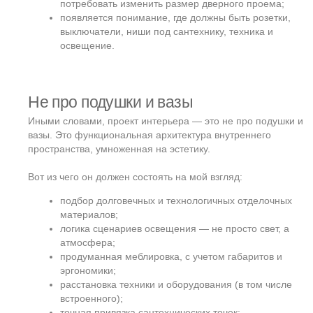
работ
Цена:
от 2 000 ₽/м²
Когда утвержден эскизный проект
Когда утвержден эскизный проект и согласован интерьер,
можно переходить к архитектурному проектированию. Это
уже не про «что» и «зачем», а про «как» и «из чего» мы
построим дом. Причём не только сам дом, но и всё, что
связано с участком: рельеф, отсыпки, высоты, посадка
дома, мощение.
Хороший архитектурный проект должен снять все вопросы,
которые могут возникнуть на стройке. И если делать его
правильно — с подключением инженеров и конструктора
ещё на этапе планировок — можно не только избежать
ошибок, но и окупить весь проект за счёт предотвращения
переделок.
Что включает в себя архитектурный
проект?