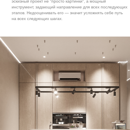
2
Дизайн проект
интерьера
Лучше начинать:
После завершения эскизного проекта, до
начала архитектурного раздела.
Метод проектирования:
Гибридный
(итеративный → предиктивный)
— сначала сценарии и функциональность,
потом детализация и расчёты.
Продолжительность работ: