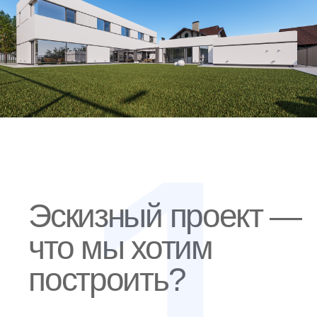
будет построено.
Чем он важен:
Для архитектурного проекта (раздел П) — это
основа: посадка на участок, форма дома,
планировка, материал и цвет фасадов.
Для дизайн-проекта интерьера — отправная точка
для организации пространства, расстановки мебели,
функциональных сценариев.
Для ландшафтного проекта — ключ к созданию
грамотного генплана.
Для проектов инженерных сетей — ясность в
вопросе размещения дома, инженерных узлов и
точек подключения.
Этот список можно продолжать. Главное — понимать:
эскизный проект не "просто картинки", а мощный
инструмент, задающий направление для всех последующих
этапов. Недооценивать его — значит усложнять себе путь
на всех следующих шагах.