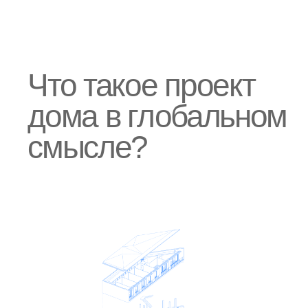
Сколько архитекторов — столько и подходов. И это
нормально. Единообразия в частной архитектуре нет и,
честно говоря, быть не может. Есть стандарты, есть
нормативы, есть формы подачи. Но единой системы, как в
заводском производстве, — нет.
Однако цель у всех одна: готовый дом. Не папка с
чертежами, не 3D-визуализация, не BIM-модель. А
физически построенный дом, в котором можно жить.
Вот почему, когда мы говорим «проект дома», мы должны
понимать не один проект, а целую систему проектов,
которые обеспечивают реализацию. Это архитектура,
конструкции, инженерные сети, благоустройство, дизайн,
логистика, управление строительством — все связано и
работает только в комплексе.