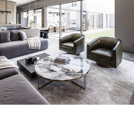
потребовать изменить размер дверного проема;
появляется понимание, где должны быть розетки,
выключатели, ниши под сантехнику, техника и
освещение.
Не про подушки и вазы
Иными словами, проект интерьера — это не про подушки и
вазы. Это функциональная архитектура внутреннего
пространства, умноженная на эстетику.
Вот из чего он должен состоять на мой взгляд:
подбор долговечных и технологичных отделочных
материалов;
логика сценариев освещения — не просто свет, а
атмосфера;
продуманная меблировка, с учетом габаритов и
эргономики;
расстановка техники и оборудования (в том числе
встроенного);
точная привязка сантехнических точек;
планы розеток, выключателей, выводов и закладных
под электрику.