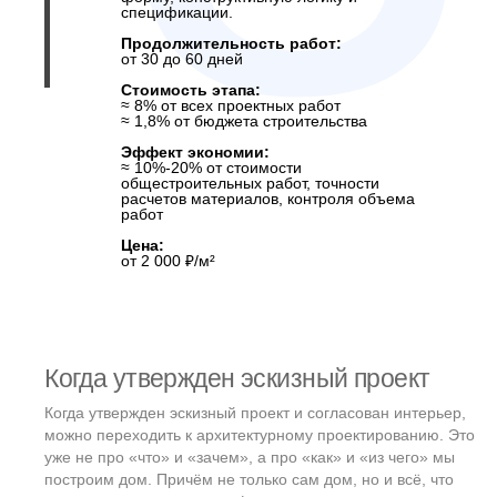
4
«дышал», светил и
грел
Лучше начинать:
После утверждения архитектурного и
интерьерного проектов.
Метод проектирования:
Строго предиктивный
— всё рассчитывается
и согласуется заранее.
Продолжительность работ:
от 45 до 90 дней (можно параллельно с
конструктивом)
Стоимость этапов:
ОВКиВК — 4% проектного бюджета /
0,9% от строительства
Электроснабжение (ЭС) — 4% / 0,9%
Вентиляция — 4% / 0,9%
Эффект экономии:
≈ 15%-20% от стоимости материалов и работ,
из-за точности расчетов, контроля количества,
отсутствия коллизий и переделок. Возможно
проведения тендера.
Цена:
от 1 000 ₽/м² (каждый раздел)