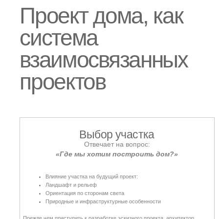
Природные и инфраструктурные особенности
Прежде чем приступить к разработке эскизного проекта, архитектор
помогает заказчику оценить участок — или выбрать наиболее
подходящий из доступных.
На этом этапе важно выявить как потенциал, так и ограничения участка:
рельеф, инсоляция, подъезды, инфраструктура, а также уровень
приватности и видовые возможности.
Эскизный проект
Отвечает на вопрос:
«Что мы хотим построить?»
Включает:
Определение объемно-пространственного решения
Концепцию планировки
Фасадные материалы
Первоначальные эскизы и визуализации
Проработку сценариев использования дома
На этом же этапе важно заложить будущие интерьерные решения, чтобы
архитектура и внутренняя организация пространства были согласованы
между собой. В проектах частных домов особое внимание уделяется
объединению экстерьера и интерьера в единое целое.