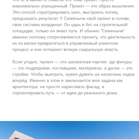
Лучше начинать:
За год до начала строительства.
Метод проектирования:
Итеративный
— находится в поле
исследования, поиск вариантов, работа с
гипотезами.
Продолжительность работ:
от 30 до 120 дней, в зависимости от
сложности участка и требований заказчика.
Стоимость этапа:
13% от всех проектных работ
≈ 3,2% от бюджета строительства
Эффект экономии:
≈ 3,2%
Цена:
от 3 500 ₽/м²
Про эскизный проект я уже писал подробно
ссылка
,
поэтому здесь — коротко и по делу.
Эскизный проект — это стратегическое техническое
задание, оформленное в понятной и наглядной форме.
Это тот момент, когда заказчик и архитектор
договариваются «о смысле»: что, где, зачем и в каком виде