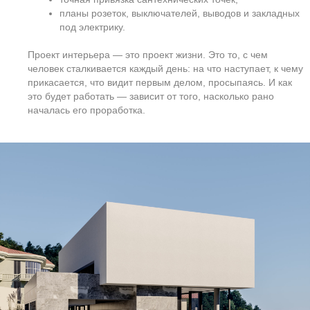
планы вертикальной планировки участка — что, где
и на сколько поднимаем или срезаем;
конструкции стен, тип кладки, узлы утепления;
оконные блоки, проёмы, перемычки, спецификация;
материалы кровли, типы перекрытий, расчёт
нагрузок;
планы опалубки и армирования ж/б элементов
(плиты, балки, пояса);
заранее подготовленные отверстия и закладные
для всех инженерных сетей.
Архитектурный проект — это структура дома как системы.
Он собирает в себе решения инженеров, конструктора,
ландшафтника, иногда — даже поставщика окон. Это
сложная скоординированная работа, но именно она
делает возможным стройку без сюрпризов.