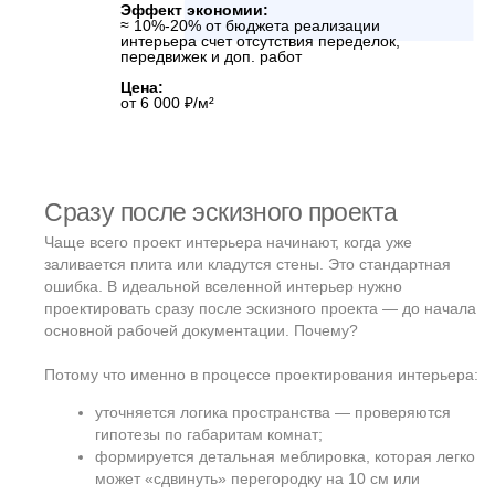
3
Архитектурный
проект — из чего
мы будем строить?
Лучше начинать:
После согласования эскиза и интерьерной
концепции.
Метод проектирования:
Предиктивный
— фиксирует финальную
форму, конструктивную логику и
спецификации.
Продолжительность работ:
от 30 до 60 дней
Стоимость этапа:
≈ 8% от всех проектных работ
≈ 1,8% от бюджета строительства
Эффект экономии:
≈ 10%-20% от стоимости
общестроительных работ, точности
расчетов материалов, контроля объема