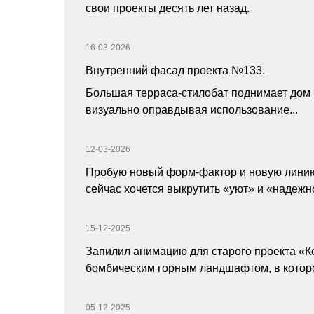
свои проекты десять лет назад.
16-03-2026
Внутренний фасад проекта №133.
Большая терраса-стилобат поднимает дом н
визуально оправдывая использование...
12-03-2026
Пробую новый форм-фактор и новую линию 
сейчас хочется выкрутить «уют» и «надежно
15-12-2025
Запилил анимацию для старого проекта «Ко
бомбическим горным ландшафтом, в котором
05-12-2025