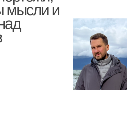
д
Всем прив
Симоненко.
поделитьс
проектиро
обычно ост