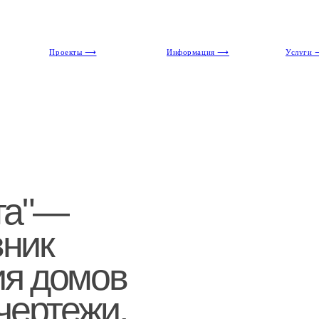
Проекты ⟶
Информация ⟶
Услуги ⟶
"—
к
 домов
ртежи,
мысли и