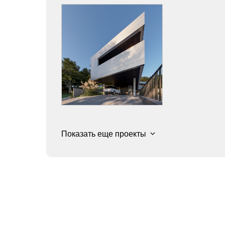
Показать еще проекты
117312, Россия, г. Москва,
Ленинский проспект, д. 30а
vladimir@simonenkodesign.ru
Связаться в Телеграм
Связать в Max
© Симоненко В.Г., 1982 - 2025
Использование материалов сайта