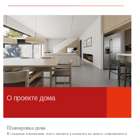
Стилистика
Я могу сказать, что мне хотелось сделать современный дом с
современной планировкой, но похожим стилистически на шале. Добавить
уютности и тепла в функционализм модернизма.
Главный элемент дома, напоминающий о сходстве, — большая и
массивная кровля с небольшими уклонами скатов. Мощные балки,
внушающие уверенность, способны выдержать большую снеговую
нагрузку и держать снег, который будет помогать сохранять тепло. В
пару к такой кровле — массивный каменный первый этаж, надёжный и
крепкий, но при этом полностью открытый благодаря семиметровому
раздвижному витражу гостиной.
Окна в спальнях также далеки от классических размеров. Декоративные
элементы, намекающие на ставни, объединяют окна второго этажа в
ленту, сообщая тем самым своё модернистское происхождение.
Материалы
В качестве конструкционных материалов для реализации этого дома я
старался подобрать наилучшее сочетание энергоэффективности и
прочности.
Стены дома выполнены из кирпичного керамического блока, утеплённые
снаружи дополнительно слоем теплоизоляции. Такое решение делает дом