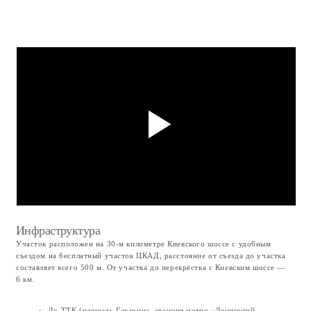
Окружение
Садовое общество находится сразу на съезде с ЦКАД, рядом с
пересечением его с Киевским шоссе. Это значит, что всё время вы едете
по шоссе и без просёлочных и местных дорог. Но от шума и пыли его
прикрывает лес из взрослых елей. Если у первых участков, которые
расположены рядом со въездом, немного слышно дорогу, то на участках в
глубине садового общества тихо. Рядом с обществом — развитая
инфраструктура Московской области и Москвы. Ближайший
муниципальный ФОК (бассейн) находится в 10 минутах езды, в посёлке
Селятино, муниципальная школа — в 5 минутах. Теннисные, паддл и
сквош‑корты в Апрелевке — также примерно в 10 минутах на автомобиле.
В целом, в вашем распоряжении вся развитая инфраструктура элитных
загородных направлений Киевского и Калужского шоссе.