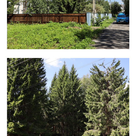
О проекте дома
Планировка дома
В создании планировки этого проекта я опирался на запрос современного
человека. Дом максимально компактен, но при этом функционален.
Двухэтажный дом с гаражом, всего‑то в небольших 250 квадратных
метров! На первом этаже мне удалось разместить просторную гостиную,
изолированную кухню с кладовой, баню и террасу. А на втором этаже
поместились три полноценные спальни, одна из которых оборудована
собственным гардеробом и санузлом. Ещё на втором этаже нашлось
место для отдельного помещения прачечной с хозяйственной комнатой.