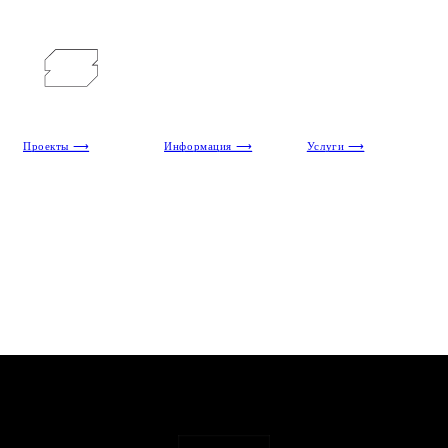
Проекты ⟶
Информация ⟶
Услуги ⟶