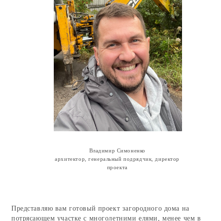
Владимир Симоненко
архитектор, генеральный подрядчик, директор
проекта
Представляю вам готовый проект загородного дома на
потрясающем участке с многолетними елями, менее чем в
часе дороги от центра Москвы.
Самостоятельно выбрав участок, я создал идеально
подходящий для него проект двухэтажного дома с гаражом,
террасой и интегрированной баней. Как мне кажется, я смог
удачно совместить современную планировку дома с
классической формой шале, учесть особенности участка и
продумать каждый элемент.
Идеальность проекта проявляется не только в свободе
творческого подхода, но и значительной экономии времени
и денег для клиентов. С одной стороны, я выполнил за
клиентов «домашнюю работу» длиною в год, с другой —
даю возможность клиенту самостоятельно быть
застройщиком и сэкономить реальные деньги на марже в