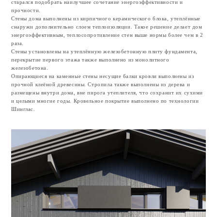
Проект интерьера
Следуя хорошей архитектурной практике, я разработал не только саму
архитектуру дома, но и интерьер. Так, чтобы добиться максимальной
гармонии между внешним видом и организацией внутреннего
пространства.
Я выполнил дизайн интерьера максимально в светлых тонах и
дополнительно в качестве материала для мебели я использовал фактуры
светлого дерева. Я стремился получить простое, спокойное,
минималистичное пространство, без каменных фактур и тяжёлого люкса.
На втором этаже открытые стропила, подшитые доской, являются частью
интерьерной отделки, дающей спальням дополнительный загородный
вайб.