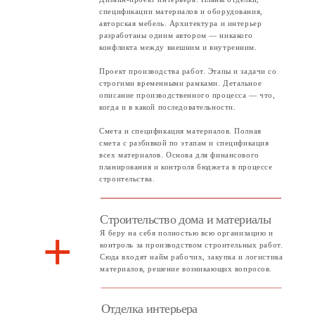
+
Для этого проекта я специально спроектировал
встроенную мебель прихожей, кухни, ванных
комнат. Она будет заказана и смонтирована в
готовый интерьер дома.
Ландшафтный дизайн участка
+
На участке будут высажен газон, кустарники,
смонтированы террасы и подпорные стены.
Также в проект входит наружное освещение
дома и участка.
Оформление документов на дом и
+
подключение к сетям
Завершающим этапом будет подготовка
документов о собственности на дом.
Согласование всех необходимых документов и
подключение дома к газоснабжению.