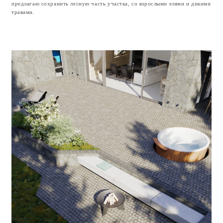
электроснабжения, водоснабжения, вентиляции и
отопления.
Дизайн‑проект интерьера — включает в себя
планы отделки, спецификации материалов и
оборудования.
Проект строительства — состоит из списка
этапов и задач со строгими временными
рамками, детально описывает непосредственно
производственный процесс строительства.
Смета и спецификация материалов.
Реализация проекта