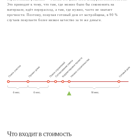
Земельный участок
+
Земельный участок 800 м², в собственности,
и предназначенный для строительства
жилого дома. Детали участка в разделе
ниже.
Архитектурный и строительный
+
проекты
Полный комплект рабочей документации.
Планы, разрезы, узлы каждого конструктивного
элемента на каждом этапе строительства. Готов
к передаче в стройку немедленно.
Инженерные проекты. Электроснабжение,
водоснабжение, вентиляция, отопление.
Детальные решения по каждой системе — не
концепция, а рабочая документация.
Дизайн‑проект интерьера. Планы отделки,
спецификации материалов и оборудования,
авторская мебель. Архитектура и интерьер
разработаны одним автором — никакого
конфликта между внешним и внутренним.