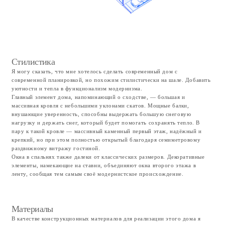
Планировка участка
Как и в каждом своём проекте, я не обошёл стороной планировку,
обустройство участка, элементы которого я постарался проработать
максимально тщательно. Я условно разделил участок на три зоны.
Первая, со стороны въезда — декоративная, из кустарника создаёт
зелёную ограду и поддерживает парадную группу дома.
Вторую же зону условно можно назвать «игровой», это большая открытая
каменная терраса, прикрытая от улицы домом. Здесь разместились
шезлонги и место для игр. Вместо бассейна я разместил купель фурако,
как более практичную и функциональную. Купель логически
взаимосвязана с рядом расположенной парной. Заканчивается терраса
площадкой с зоной для костра, которая оборудована скамейками и
костровой чашей. Заканчивается участок третьей зоной, в которой я
предлагаю сохранить лесную часть участка, со взрослыми елями и дикими
травами.