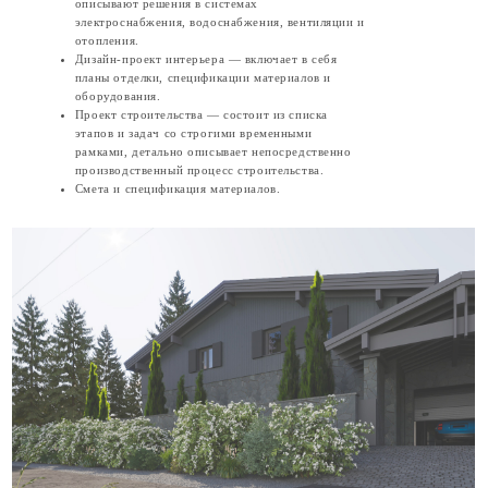
финансируется согласно этапам строительства и финансовому плану
проекта.
Структура сделки
Всё оформляется тремя договорами.
Первый — купля-продажа участка. 7 200 000 рублей, переход права через
Росреестр. Участок без обременений, документы готовы.
Второй — передача проектной документации. 1 800 000 рублей. В эту
сумму входит полный комплект: архитектура, инженерия, интерьер,
смета, проект производства работ. Права на использование проекта
переходят к вам в полном объёме.
Третий — договор подряда на организацию строительства. Исполнитель
— я. Стоимость фиксируется на момент подписания. Финансирование
поэтапное: каждый транш привязан к акту выполненных работ — земля,
фундамент, стены, кровля, контур, инженерия, отделка, благоустройство.
Вы платите за то, что уже сделано, а не авансируете вперёд. Гарантия на
строительные работы — 12 месяцев с момента сдачи объекта.
Как это работает?