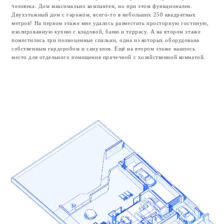
энергоэффективным, теплосопротивление стен выше нормы более чем в 2
раза.
Стены установлены на утеплённую железобетонную плиту фундамента,
перекрытие первого этажа также выполнено из монолитного
железобетона.
Опирающиеся на каменные стены несущие балки кровли выполнены из
прочной клеёной древесины. Стропила также выполнены из дерева и
размещены внутри дома, вне пирога утеплителя, что сохранит их сухими
и целыми многие годы. Кровельное покрытие выполнено по технологии
Шинглас.