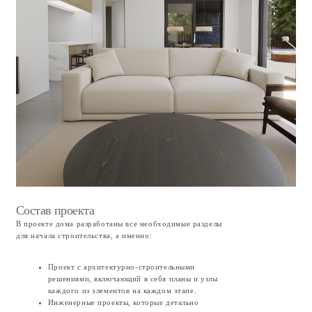
График строительства
В зависимости от времени начала реализации проекта сроки могут
варьироваться. Расчётный период находится в районе 18–20 месяцев, или
примерно два полных строительных сезона. В случае раннего начала
(апрель, начало мая) к концу первого сезона запланировано окончание
внешнего, тёплого контура с переходом ко внутренним работам. Во
втором же сезоне планируется закончить внутренние сети, отделку
интерьера и перейти к чистовой отделке фасада, обустройству участка и
закончить к зиме меблировкой интерьера.
Стоимость строительства
На период лета 2026 года я оцениваю реализацию проекта со встроенной
мебелью в 58 000 000 рублей. Из них 9 000 000 рублей — стоимость
участка и проекта, 49 000 000 рублей — строительство дома.
Поскольку на строительном рынке сохраняется сильная волатильность,
определить окончательную стоимость строительства можно будет только
на момент подписания договора подряда. Также на стоимость могут
влиять правки и пожелания клиента.
Финансирование строительства
На первоначальном этапе выкупается участок земли и оплачивается
стоимость проекта дома.
В случае если у клиента нет корректировок к проекту, то следующим
шагом мы переходим непосредственно к строительству дома, которое