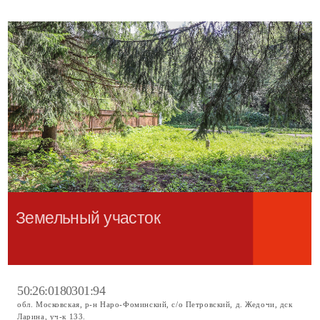
елей, большинство жителей проживают постоянно. Внутренние дороги
асфальтированы, зимой регулярно очищаются собственным трактором,
имеется уличное освещение, детская площадка, организован
централизованный вывоз мусора.
Участок ровный и сухой. Согласно документам, разрешено строительство
жилого дома с возможностью прописки в Московской области.
Инфраструктура
Участок расположен на 30‑м километре Киевского шоссе с удобным
съездом на бесплатный участок ЦКАД, расстояние от съезда до участка
составляет всего 500 м. От участка до перекрёстка с Киевским шоссе —
6 км.