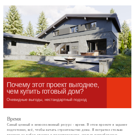
Время
Самый ценный и невосполнимый ресурс - время. В этом проекте я заранее
подготовил, всё, чтобы начать строительство дома. Я потратил столько
времени на выбор участка и проектирование, сколько потребовалось.
Другими словами, я уже начал строительство вашего дома за вас
примерно год назад. Вам больше не нужно ездить по участкам и
выбирать, пытаясь понять правильный критерий оценки. Вы избавлены от
череды интервью с архитекторами, вас не будет отвлекать необходимость
обсуждать детали проекта. Всё уже готово! Начинаем строить!
Деньги
Застройщик, продавая готовый дом, закладывает в цену прибыль, налоги,
стоимость денег и риски. Сегодня это минимум 30–50 % сверху. При
этом, чтобы уложиться в рыночную цену, он режет себестоимость: более
дешёвые материалы, типовые решения, отсутствие проекта.
Даже на дорогих участках сейчас возводятся максимально упрощенные
проекты, хотя за эти же деньги можно было бы получить качественный
дизайнерский дом.
Здесь другая механика. Вы покупаете участок и проект — и входите в
строительство напрямую по себестоимости. Я организую процесс, а вы
оплачиваете напрямую строителям так же, как делал бы это застройщик.
Качество