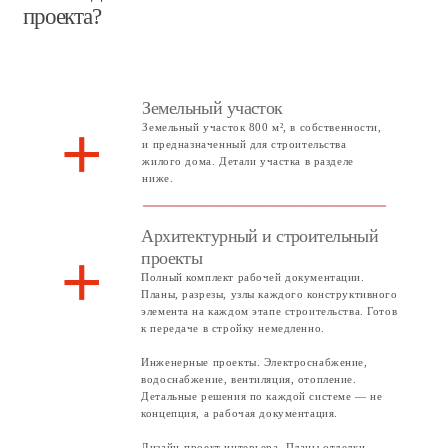
Проект производства работ. Этапы и задачи со
строгими временными рамками. Детальное
описание производственного процесса — что,
когда и в какой последовательности.
Смета и спецификация материалов. Полная
смета с разбивкой по этапам и спецификация
всех материалов. Основа для финансового
планирования и контроля бюджета в процессе
строительства.
Строительство дома и материалы
+
Я беру на себя полностью всю организацию и
контроль за производством строительных работ.
Сюда входят найм рабочих, закупка и логистика
материалов, решение возникающих вопросов.
Отделка интерьера
+
После завершения общестроительных работ,
основного объёма дома будет выполнен
монтаж внутренних сетей и чистовая отделка
интерьера. Покраска стен, укладка
керамогранита, монтаж потолков.
Встроенная мебель