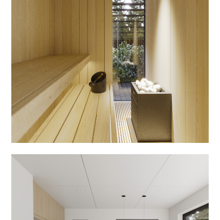
58 млн.
Бюджет проекта
готового дома
Класса-А
~28 млн.
Экономия на покупке
аналогичного, но
готового дома
Себестоимость строительства — 58 000 000 ₽
Стоимость денег (15% х 20 мес.) — 10 996 000 ₽
Цена с наценкой в 25% — 86 245 000 ₽