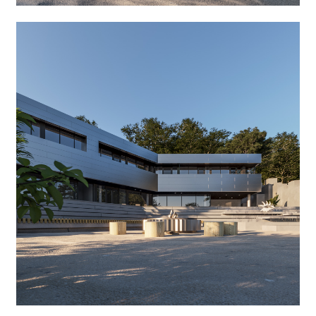
Проект бассейна и котельной
Дизайн бассейна
Размеры железобетонной чаши бассейна — 5 × 8 метров. Помимо
плавательной зоны, бассейн оборудован дополнительной зоной
«джакузи». Перелив бассейна выполнен по принципу «инфинити»: линия
горизонта и зеркало воды должны сливаться в единую линию.
Сам перелив вместо обычного жёлоба я превратил в каскад — словно
небольшой водопад на горной реке, который, в свою очередь,
завершается неглубокой чашей со скульптурами на морскую тематику.
Котельная