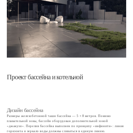
Планировка дома
Первый этаж
Первый этаж начинается с перрона навеса, под которым могут
разместиться два крупных автомобиля. Чтобы расширить это
пространство, я сдвинул колонну ближе к внешнему краю.
Первое внутреннее помещение — прихожая‑гардероб. Далее следует блок
помещений: кладовая, гостевой санузел, кабинет и спортзал, который
имеет выход на террасу через раздвижную стеклянную стену. Этот блок
огораживает открытое пространство кухни‑гостиной, плавно
переходящее в открытую летнюю кухню с зоной барбекю. Небольшое
пространство за летней кухней превращено в кладовую кухни и уличный
туалет с душевой.
Второй этаж
Лестница на второй этаж расположена открыто в пространстве гостиной.
Поднимаясь на второй этаж, вы попадаете в жилое пространство. В левом
крыле расположены спальни семьи, в другом крыле — гостевая зона. Их
разделяет техническое помещение, в котором находится прачечная. Далее
в блоке — общая ванная комната и две детские спальни. Завершает
семейное крыло мастер‑спальня.