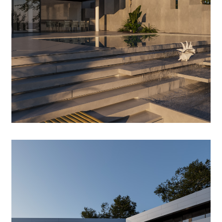
Гостевое крыло
Гостевое крыло полностью независимо от основного дома: оно имеет
свою парковку и вход с улицы. На первый этаж можно попасть или через
запирающуюся дверь ведущую в общий коридор, к лестнице или по улице
между домом и подпорной стеной дороги. Для гостей оборудованы два
номера с собственными душевыми. Из номеров есть выход на балкон с
видом на море, а так же к отдельной, небольшой кухонной зоне.