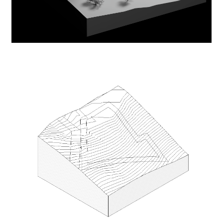
Пляж
В Сочи вид на море не означает, что оно близко. Поэтому бассейн в доме,
расположенном высоко на горе, — решение очень нужное. Но что, если
сделать не только бассейн, а привезти песка и обустроить пляж, на
котором можно позагорать?
Ниже террасы с бассейном следующий уровень сформирован благодаря
шестиметровым подпорным стенам. Они позволили получить площадку с
небольшим уклоном, на которой я разместил зону костра. Вместо
традиционного газона я предложил отсыпать широкую полосу песком.
Бассейн и банный комплекс
Небольшой бассейн расположен в непосредственной близости от зоны
барбекю, кухни, бани и визуально связан с гостиной зоной. Я разместил
его на краю террасы, соединив лестницей с банным комплексом, который
находится ниже. Таким образом, можно быстро и без труда дойти до
бассейна и обратно.
Ограждение участка