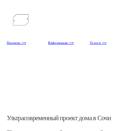
Проекты ⟶
Информация ⟶
Услуги ⟶
Ультрасовременный проект дома в Сочи
Т2 — проект двухэтажной виллы, вписанной в
сложный рельеф. Фантастический металлический
фасад, собственный пляж и инфинити‑бассейн