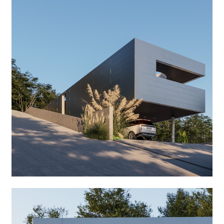
Фасад дома
Мне хотелось использовать надёжный и современный материал. И точно
были не архаичные камень, кирпич, не говоря уже о штукатурке…
Навесной фасад из брашированной стали или алюминия создавал
требуемый ультрасовременный облик дома. То ли яхта, то ли самолёт —
но точно одно: получался дом из будущего.
Одно из интересных и в то же время функциональных решений в дизайне
фасада — узкая полоса, идущая через весь объём второго этажа. Широкая
линия как бы делит фасад на две корабельные палубы, а за ней —
иллюминаторы кают. Создавая интересный пластический архитектурный
эффект, она ещё и уменьшает количество солнечной радиации,
попадающей в помещения спален.