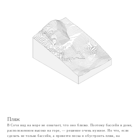
В качестве ограждения участка я предложил использовать монолитная
железобетонная стена толщиной 20 см. С одной стороны, это должно
было защитить дом от проезжающих автомобилей, а с другой обеспечить
защиту от мощных грязевых потоков во время проливных ливней.
Проект дома
Форма дома
Практически весь первый этаж — это несущая подпорная стена,
держащая перепад высот от дороги. Поэтому дом полностью повторяет
границы красных линий, и столь сложной формой в плане он обязан
именно этому.
Мне представлялось, что дом должен, закручиваясь, «вырваться» из
участка стремительной консолью, под которой разместится парковка.
С видимой стороны первый этаж практически полностью стеклянный, что
делает его с точки зрения масс «невидимым» на контрасте с плотным
вторым этажом.