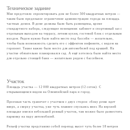
Участок
Площадь участка — 12 000 квадратных метров (12 соток). С
открывающимся видом на Олимпийский парк и город.
Проезжая часть граничит с участком с двух сторон: сбоку резко идет
вверх, а сверху участка, уже чуть плавнее спускаясь вниз. На верхней
площадке имелся небольшой ровный участок, там можно было разместить
парковку на пару автомобилей.
Рельеф участка представлял собой перепад высот чуть более 18 метров
(для понимания — это высота пятиэтажного дома). Уклон развивался
диагонально. Отступы от красных линий — по 3 метра с каждой стороны.