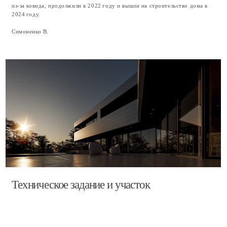
Техническое задание и участок
Техническое задание
Мне предстояло спроектировать дом не более 500 квадратных метров —
таким было предельное ограничение администрации города на площадь
частных домов. В доме должны были быть размещены, кроме
стандартного набора, следующие помещения: кабинет и спортивный зал с
отдельным выходом на террасу, летняя кухня, гостевой блок с отдельным
входом. Рядом нужно было найти место под бассейн — желательно,
чтобы была возможность сделать его с эффектом инфинити, с видом на
горизонт. Также важно было место для автомобилей под крышей. На
участке обязательно планировался сад. А ещё хотелось было найти место
для отдельно стоящей бани — желательно рядом с бассейном.