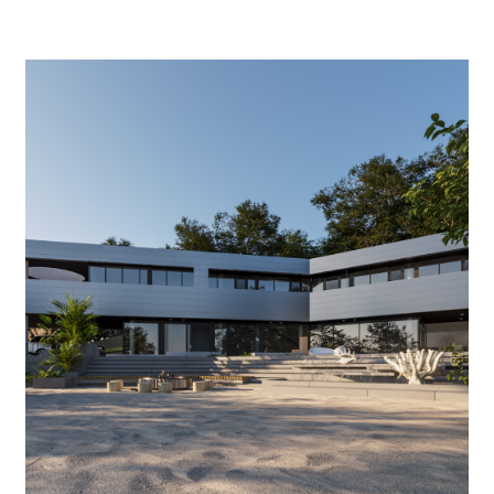
Дизайн террасы
В качестве основного покрытия террасы я выбрал часто используемый
мной терраццо‑бетон. Его монолитная, умеренно блестящая фактура
хорошо сочетается с металлическим фасадом. Кроме того, полированный
бетон обладает хорошими противоскользящими свойствами.
Чтобы добавить мягкости в каменное покрытие, я внедрил небольшие
зелёные островки газона. Они, в свою очередь, позволили скрыть
дренажные каналы.