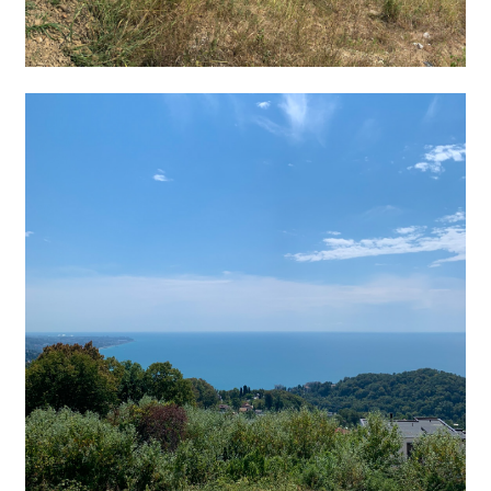
Планировка участка
Проблематика
Мне точно не хотелось делать въезд на верхней площадке и
проектировать дом инверсионным — то есть с первым этажом вверху, а
спальнями внизу. Второй момент: я категорически не хотел «растягивать»
500 м² по вертикали, пытаясь уместить всё на крохотном пяточке.
Основные проблемы в планировке участка, которые я выделил для себя:
- резкий диагональный уклон участка и необходимость высоких
подпорных стен;
- мощный сток воды с расположенных выше участков;
- открытость участка по отношению к проезжей части;
- низкое расположение пятна застройки.
Чего я хотел добиться для клиентов: