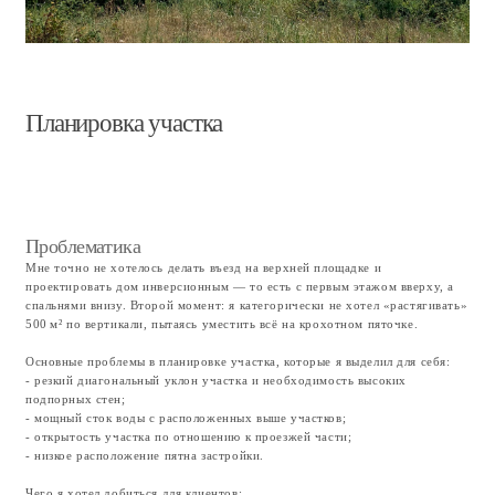
- спланировать участок с минимальным количеством подпорных стен;
- организовать заезд на участок с парковкой возле входа;
- обеспечить безбарьерный вход в дом (без ступенек и прочих преград);
- сохранить вид на море;
- найти место под террасу с бассейном.
Вертикальная планировка
Я попытался найти такое место на участке вдоль дороги, где можно было
бы сделать заезд переходящий в ровную платформу. Таким образом, что
если я на этой платформе размещу дом, то уровень второго этажа
выходил бы на уровень парковки в верхней части участка. Найдя такое
место, у меня получилось сделать достаточно широкую полку на которой
поместился дом, который выполняет роль первого ряда подпорных стен.
Используя грунт из под дома, я переместил ниже по склону, тем самым
еще продлив полку для террасы. В качестве подпорных стен для этого
объема грунта я использовал бассейн и здание котельной, а подпорную
стену между ними обыграл в виде ступеней амфитеатра. Подпорную
стену на противоположной от дороги стороне участка я представил в
виде фрагмента мраморного карьера.